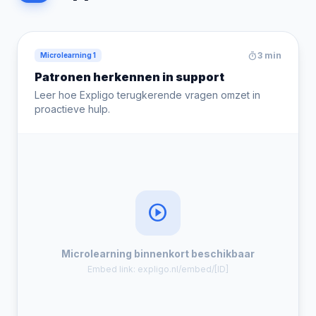
timer
3 min
Microlearning 1
Patronen herkennen in support
Leer hoe Expligo terugkerende vragen omzet in
proactieve hulp.
play_circle
Microlearning binnenkort beschikbaar
Embed link: expligo.nl/embed/[ID]