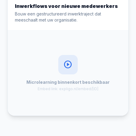
Inwerkflows voor nieuwe medewerkers
Bouw een gestructureerd inwerktraject dat
meeschaalt met uw organisatie.
play_circle
Microlearning binnenkort beschikbaar
Embed link: expligo.nl/embed/[ID]