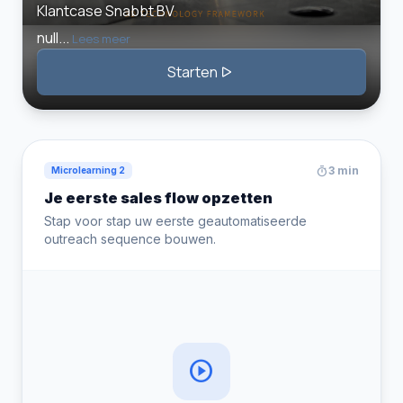
timer
3 min
Microlearning 2
Je eerste sales flow opzetten
Stap voor stap uw eerste geautomatiseerde
outreach sequence bouwen.
play_circle