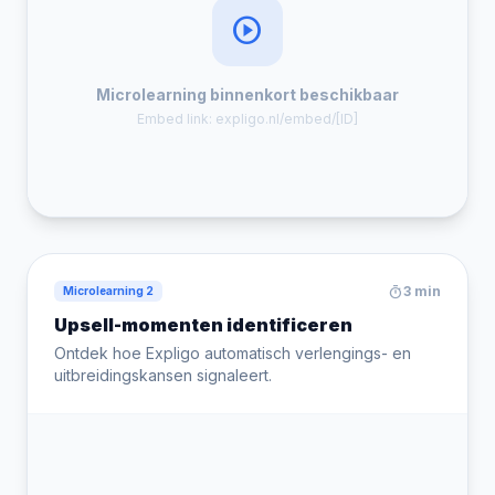
play_circle
Microlearning binnenkort beschikbaar
Embed link: expligo.nl/embed/[ID]
timer
3 min
Microlearning 2
Upsell-momenten identificeren
Ontdek hoe Expligo automatisch verlengings- en
uitbreidingskansen signaleert.