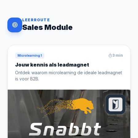
LEERROUTE
target
Sales Module
timer
3 min
Microlearning 1
Jouw kennis als leadmagnet
Ontdek waarom microlearning de ideale leadmagnet
is voor B2B.