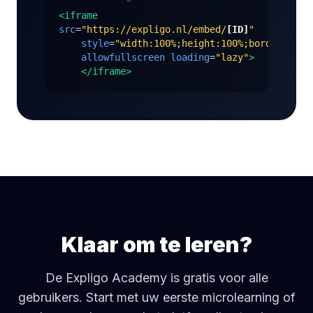
<iframe
src
=
"https://expligo.nl/embed/
[ID]
"
style
=
"width:100%;height:100%;border:none
allowfullscreen
loading
=
"lazy"
>
</iframe>
Klaar om te leren?
De Expligo Academy is gratis voor alle
gebruikers. Start met uw eerste microlearning of