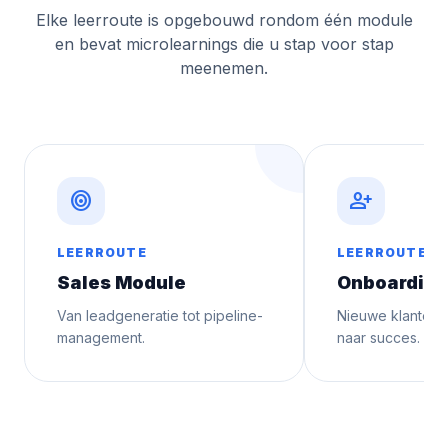
Elke leerroute is opgebouwd rondom één module
en bevat microlearnings die u stap voor stap
meenemen.
target
person_add
LEERROUTE
LEERROUTE
Sales Module
Onboarding
Van leadgeneratie tot pipeline-
Nieuwe klanten 
management.
naar succes.