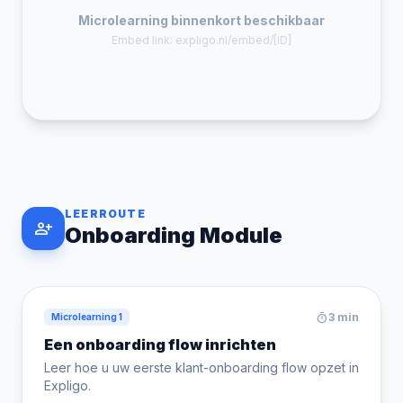
Microlearning binnenkort beschikbaar
Embed link: expligo.nl/embed/[ID]
LEERROUTE
person_add
Onboarding Module
timer
3 min
Microlearning 1
Een onboarding flow inrichten
Leer hoe u uw eerste klant-onboarding flow opzet in
Expligo.