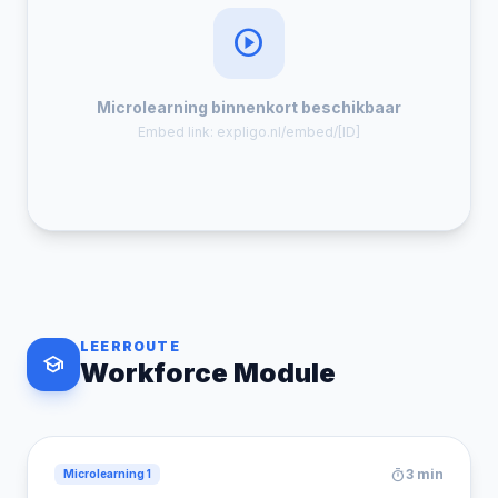
play_circle
Microlearning binnenkort beschikbaar
Embed link: expligo.nl/embed/[ID]
LEERROUTE
school
Workforce Module
timer
3 min
Microlearning 1