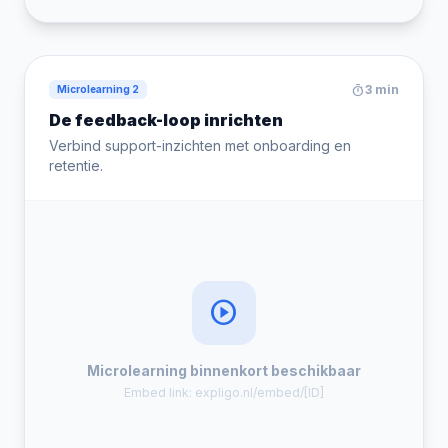
timer
3 min
Microlearning 2
De feedback-loop inrichten
Verbind support-inzichten met onboarding en
retentie.
play_circle
Microlearning binnenkort beschikbaar
Embed link: expligo.nl/embed/[ID]