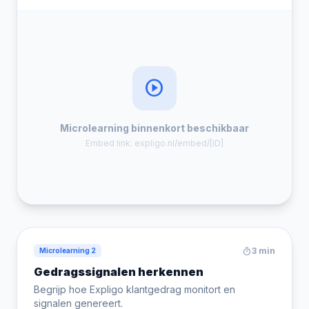
play_circle
Microlearning binnenkort beschikbaar
Embed link: expligo.nl/embed/[ID]
timer
3 min
Microlearning 2
Gedragssignalen herkennen
Begrijp hoe Expligo klantgedrag monitort en
signalen genereert.