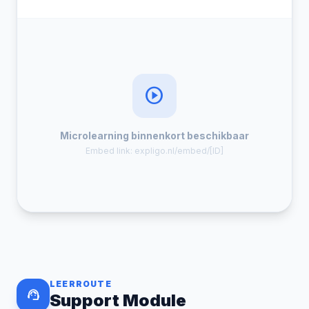
play_circle
Microlearning binnenkort beschikbaar
Embed link: expligo.nl/embed/[ID]
LEERROUTE
support_agent
Support Module