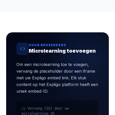
VOOR BEHEERDERS
code
Microlearning toevoegen
Om een microlearning toe te voegen,
vervang de placeholder door een iframe
met uw Expligo embed link. Elk stuk
content op het Expligo platform heeft een
uniek embed-ID.
// Vervang [ID] door uw
microlearning ID