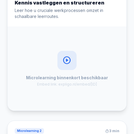
Kennis vastleggen en structureren
Leer hoe u cruciale werkprocessen omzet in
schaalbare leerroutes.
play_circle
Microlearning binnenkort beschikbaar
Embed link: expligo.nl/embed/[ID]
timer
3 min
Microlearning 2