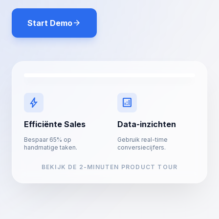
arrow_forward
Start Demo
play_arrow
bolt
analytics
Efficiënte Sales
Data-inzichten
Bespaar 65% op
Gebruik real-time
handmatige taken.
conversiecijfers.
BEKIJK DE 2-MINUTEN PRODUCT TOUR