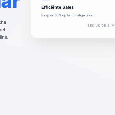
ar
Efficiënte Sales
Bespaar 65% op handmatige taken.
che
BEKIJK DE 2-
met
ine.