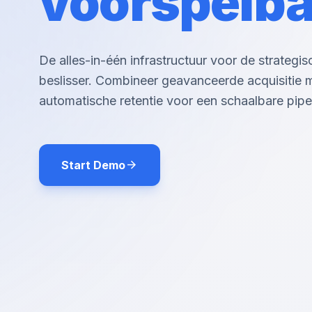
voorspelba
De alles-in-één infrastructuur voor de strategis
beslisser. Combineer geavanceerde acquisitie 
automatische retentie voor een schaalbare pipel
arrow_forward
Start Demo